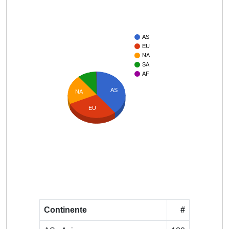
AS
EU
NA
SA
AF
AS
NA
EU
Continente
#