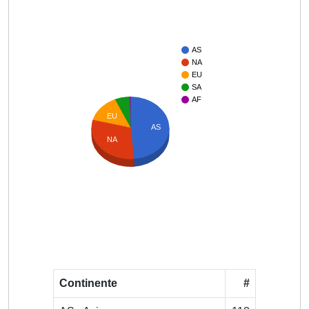
AS
NA
EU
SA
AF
EU
AS
NA
Continente
#