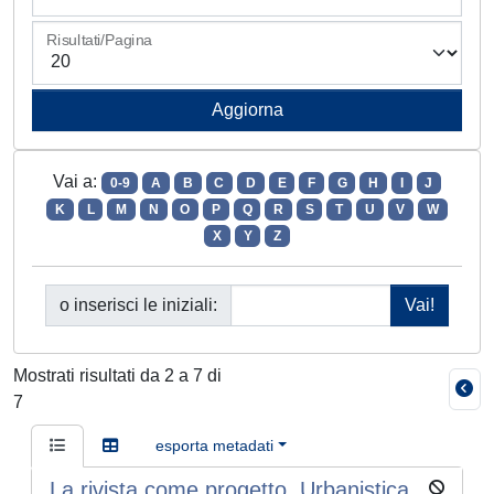
Risultati/Pagina
Vai a:
0-9
A
B
C
D
E
F
G
H
I
J
K
L
M
N
O
P
Q
R
S
T
U
V
W
X
Y
Z
o inserisci le iniziali:
Mostrati risultati da 2 a 7 di
7
esporta metadati
La rivista come progetto. Urbanistica