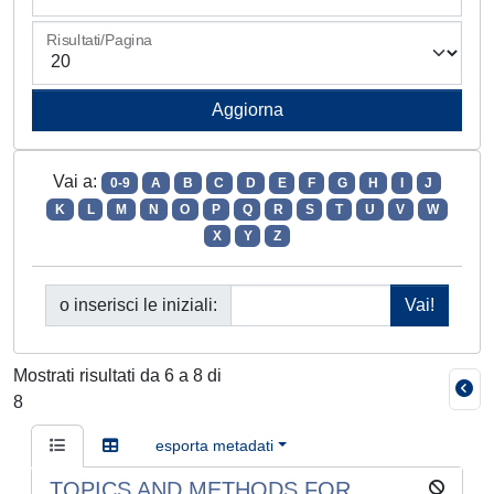
Risultati/Pagina
Vai a:
0-9
A
B
C
D
E
F
G
H
I
J
K
L
M
N
O
P
Q
R
S
T
U
V
W
X
Y
Z
o inserisci le iniziali:
Mostrati risultati da 6 a 8 di
8
esporta metadati
TOPICS AND METHODS FOR