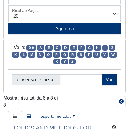
Risultati/Pagina
Vai a:
0-9
A
B
C
D
E
F
G
H
I
J
K
L
M
N
O
P
Q
R
S
T
U
V
W
X
Y
Z
o inserisci le iniziali:
Mostrati risultati da 6 a 8 di
8
esporta metadati
TOPICS AND METHODS FOR