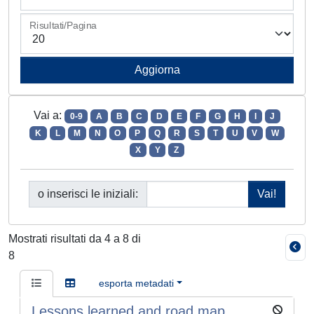
Risultati/Pagina
Vai a:
0-9
A
B
C
D
E
F
G
H
I
J
K
L
M
N
O
P
Q
R
S
T
U
V
W
X
Y
Z
o inserisci le iniziali:
Mostrati risultati da 4 a 8 di
8
esporta metadati
Lessons learned and road map