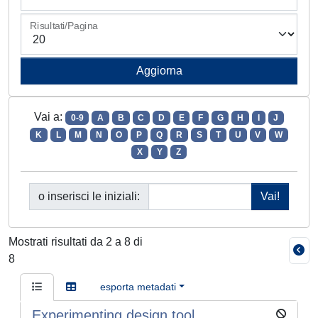
Risultati/Pagina
Vai a:
0-9
A
B
C
D
E
F
G
H
I
J
K
L
M
N
O
P
Q
R
S
T
U
V
W
X
Y
Z
o inserisci le iniziali:
Mostrati risultati da 2 a 8 di
8
esporta metadati
Experimenting design tool