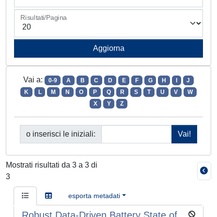
Risultati/Pagina
Vai a:
0-9
A
B
C
D
E
F
G
H
I
J
K
L
M
N
O
P
Q
R
S
T
U
V
W
X
Y
Z
o inserisci le iniziali:
Mostrati risultati da 3 a 3 di
3
esporta metadati
Robust Data-Driven Battery State of