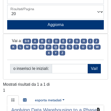
Risultati/Pagina
Vai a:
0-9
A
B
C
D
E
F
G
H
I
J
K
L
M
N
O
P
Q
R
S
T
U
V
W
X
Y
Z
o inserisci le iniziali:
Mostrati risultati da 1 a 1 di
1
esporta metadati
Applying Data Warehousing to a Phase