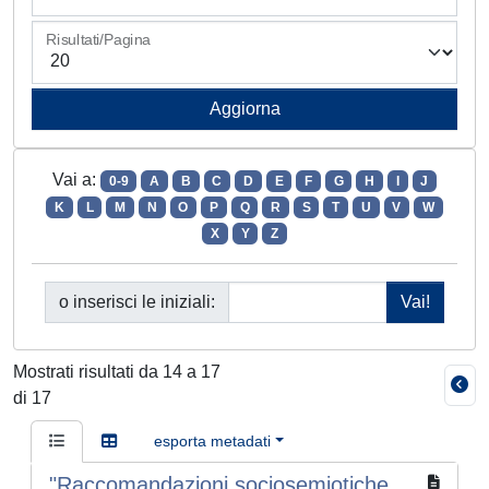
Risultati/Pagina
Vai a:
0-9
A
B
C
D
E
F
G
H
I
J
K
L
M
N
O
P
Q
R
S
T
U
V
W
X
Y
Z
o inserisci le iniziali:
Mostrati risultati da 14 a 17
di 17
esporta metadati
"Raccomandazioni sociosemiotiche.