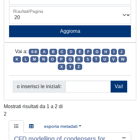
Risultati/Pagina
Vai a:
0-9
A
B
C
D
E
F
G
H
I
J
K
L
M
N
O
P
Q
R
S
T
U
V
W
X
Y
Z
o inserisci le iniziali:
Mostrati risultati da 1 a 2 di
2
esporta metadati
CFD modelling of condensers for