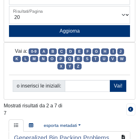
Risultati/Pagina
Vai a:
0-9
A
B
C
D
E
F
G
H
I
J
K
L
M
N
O
P
Q
R
S
T
U
V
W
X
Y
Z
o inserisci le iniziali:
Mostrati risultati da 2 a 7 di
7
esporta metadati
Generalized Bin Packing Problems