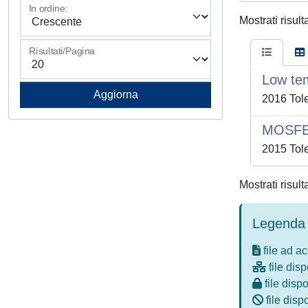
In ordine:
Mostrati risult
Risultati/Pagina
Low te
2016 Tole
MOSFET 
2015 Tole
Mostrati risult
Legenda 
file ad a
file disp
file dispo
file disp