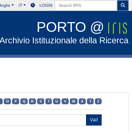
foglia
IT
LOGIN
PORTO @
Archivio Istituzionale della Ricerca
N
O
P
Q
R
S
T
U
V
W
X
Y
Z