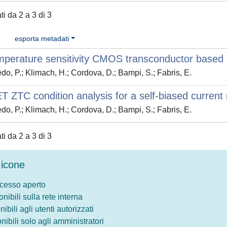
ati da 2 a 3 di 3
esporta metadati
mperature sensitivity CMOS transconductor base
do, P.; Klimach, H.; Cordova, D.; Bampi, S.; Fabris, E.
ZTC condition analysis for a self-biased current 
do, P.; Klimach, H.; Cordova, D.; Bampi, S.; Fabris, E.
ati da 2 a 3 di 3
icone
ccesso aperto
onibili sulla rete interna
nibili agli utenti autorizzati
onibili solo agli amministratori