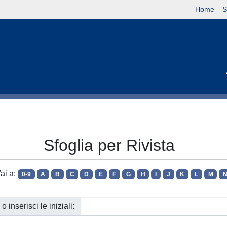
Home
S
Sfoglia per Rivista
ai a:
0-9
A
B
C
D
E
F
G
H
I
J
K
L
M
o inserisci le iniziali: