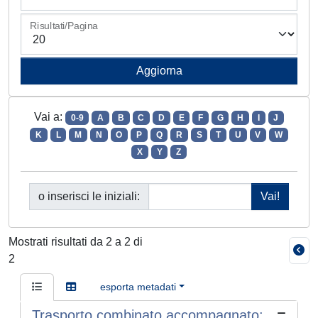
Risultati/Pagina
Vai a:
0-9
A
B
C
D
E
F
G
H
I
J
K
L
M
N
O
P
Q
R
S
T
U
V
W
X
Y
Z
o inserisci le iniziali:
Mostrati risultati da 2 a 2 di
2
esporta metadati
Trasporto combinato accompagnato: