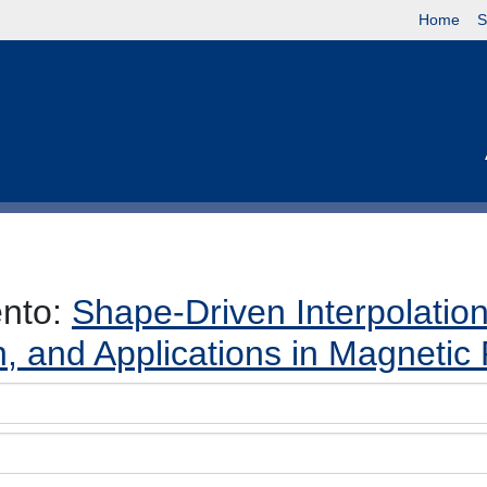
Home
S
ento:
Shape-Driven Interpolatio
n, and Applications in Magnetic 