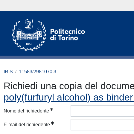
IRIS
11583/2981070.3
Richiedi una copia del docum
poly(furfuryl alcohol) as binder
Nome del richiedente
E-mail del richiedente