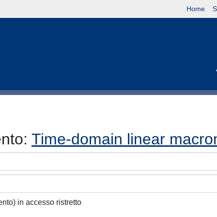
Home
S
ento:
Time-domain linear macro
ento) in accesso ristretto