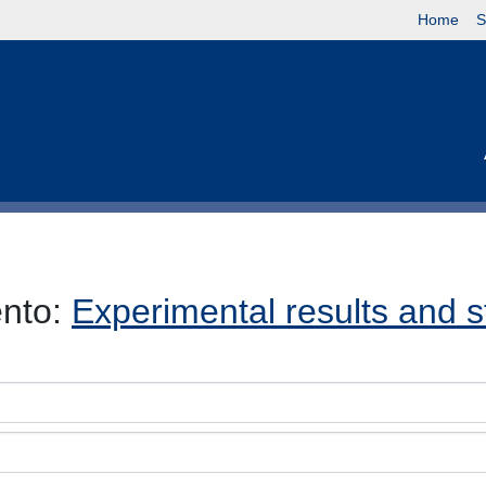
Home
S
ento:
Experimental results and st