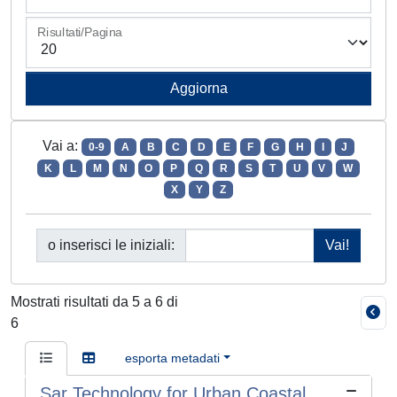
Risultati/Pagina
Vai a:
0-9
A
B
C
D
E
F
G
H
I
J
K
L
M
N
O
P
Q
R
S
T
U
V
W
X
Y
Z
o inserisci le iniziali:
Mostrati risultati da 5 a 6 di
6
esporta metadati
Sar Technology for Urban Coastal