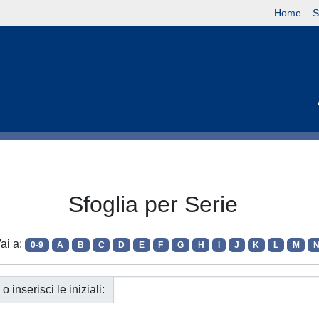
Home
S
Sfoglia per Serie
ai a:
0-9
A
B
C
D
E
F
G
H
I
J
K
L
M
o inserisci le iniziali: