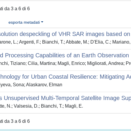
ati da 3 a 6 di 6
esporta metadati
esolution despeckling of VHR SAR images based o
one, L.; Argenti, F.; Bianchi, T.; Abbate, M.; D'Elia, C.; Mariano,
 Processing Capabilities of an Earth Observatio
chi, Tiziano; Cilia, Martina; Magli, Enrico; Migliorati, Andrea; P
hnology for Urban Coastal Resilience: Mitigating Ac
iyeva, Sona; Alaskarov, Elman
 Unsupervised Multi-Temporal Satellite Image Sup
e, N.; Valsesia, D.; Bianchi, T.; Magli, E.
ati da 3 a 6 di 6