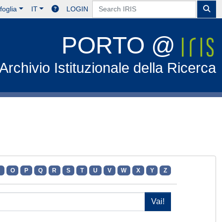
foglia
IT
LOGIN
PORTO @
Archivio Istituzionale della Ricerca
N
O
P
Q
R
S
T
U
V
W
X
Y
Z