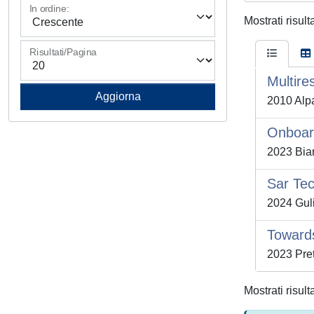
In ordine:
Mostrati risult
Risultati/Pagina
Multir
2010 Alpar
Onboard
2023 Bian
Sar Tec
2024 Gul
Towards
2023 Prett
Mostrati risult