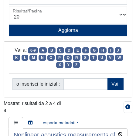
Risultati/Pagina
Vai a:
0-9
A
B
C
D
E
F
G
H
I
J
K
L
M
N
O
P
Q
R
S
T
U
V
W
X
Y
Z
o inserisci le iniziali:
Mostrati risultati da 2 a 4 di
4
esporta metadati
Nonlinear acoustics measurements of