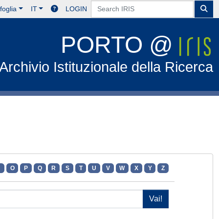
foglia
IT
LOGIN
PORTO @
Archivio Istituzionale della Ricerca
N
O
P
Q
R
S
T
U
V
W
X
Y
Z