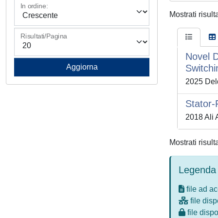
In ordine:
Mostrati risult
Risultati/Pagina
Novel 
Switch
2025 Deld
Stator-
2018 Ali 
Mostrati risult
Legenda 
file ad a
file disp
file dispo