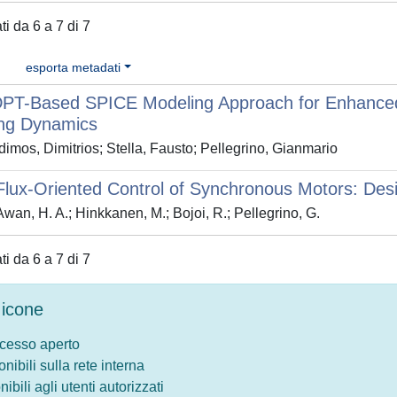
ati da 6 a 7 di 7
esporta metadati
DPT-Based SPICE Modeling Approach for Enhanced
ing Dynamics
imos, Dimitrios; Stella, Fausto; Pellegrino, Gianmario
Flux-Oriented Control of Synchronous Motors: Des
Awan, H. A.; Hinkkanen, M.; Bojoi, R.; Pellegrino, G.
ati da 6 a 7 di 7
icone
ccesso aperto
onibili sulla rete interna
nibili agli utenti autorizzati