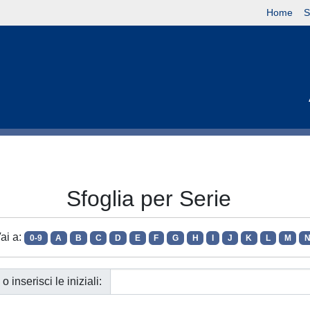
Home
S
Sfoglia per Serie
ai a:
0-9
A
B
C
D
E
F
G
H
I
J
K
L
M
o inserisci le iniziali: