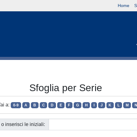
Home
S
Sfoglia per Serie
ai a:
0-9
A
B
C
D
E
F
G
H
I
J
K
L
M
o inserisci le iniziali: