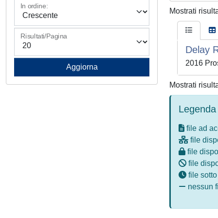
In ordine:
Mostrati risult
Risultati/Pagina
Delay R
2016 Pros
Mostrati risult
Legenda 
file ad a
file disp
file dispo
file disp
file sott
nessun fi