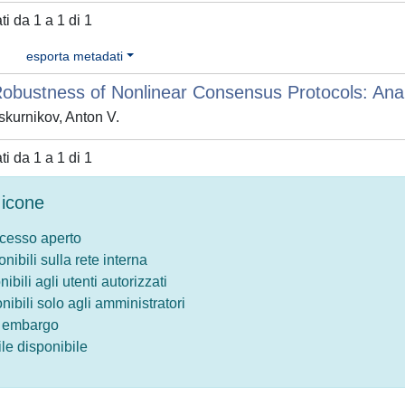
ati da 1 a 1 di 1
esporta metadati
obustness of Nonlinear Consensus Protocols: Analy
kurnikov, Anton V.
ati da 1 a 1 di 1
icone
ccesso aperto
onibili sulla rete interna
nibili agli utenti autorizzati
onibili solo agli amministratori
o embargo
le disponibile