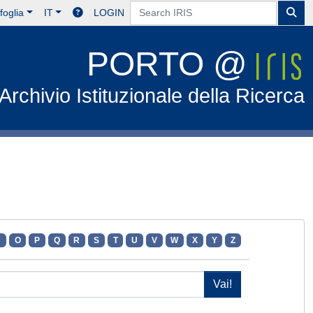
foglia
IT
LOGIN
PORTO @
Archivio Istituzionale della Ricerca
N
O
P
Q
R
S
T
U
V
W
X
Y
Z