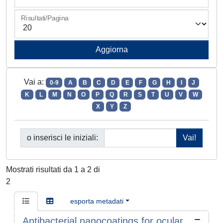
Risultati/Pagina
Vai a:
0-9
A
B
C
D
E
F
G
H
I
J
K
L
M
N
O
P
Q
R
S
T
U
V
W
X
Y
Z
o inserisci le iniziali:
Mostrati risultati da 1 a 2 di
2
esporta metadati
Antibacterial nanocoatings for ocular