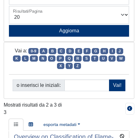
Risultati/Pagina
Vai a:
0-9
A
B
C
D
E
F
G
H
I
J
K
L
M
N
O
P
Q
R
S
T
U
V
W
X
Y
Z
o inserisci le iniziali:
Mostrati risultati da 2 a 3 di
3
esporta metadati
Overview on Classification of Flame-