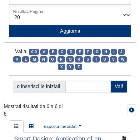
Risultati/Pagina
Vai a:
0-9
A
B
C
D
E
F
G
H
I
J
K
L
M
N
O
P
Q
R
S
T
U
V
W
X
Y
Z
o inserisci le iniziali:
Mostrati risultati da 6 a 6 di
6
esporta metadati
Smart Design: Application of an