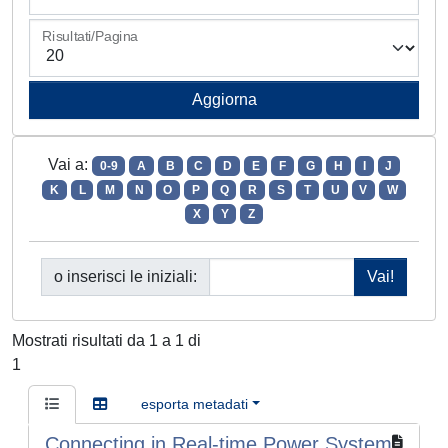
Risultati/Pagina
Vai a:
0-9
A
B
C
D
E
F
G
H
I
J
K
L
M
N
O
P
Q
R
S
T
U
V
W
X
Y
Z
o inserisci le iniziali:
Mostrati risultati da 1 a 1 di
1
esporta metadati
Connecting in Real-time Power System