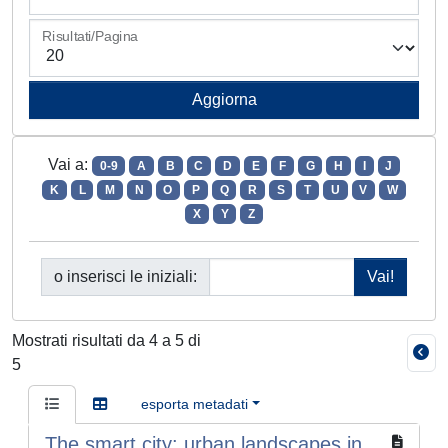
Risultati/Pagina
Vai a:
0-9
A
B
C
D
E
F
G
H
I
J
K
L
M
N
O
P
Q
R
S
T
U
V
W
X
Y
Z
o inserisci le iniziali:
Mostrati risultati da 4 a 5 di
5
esporta metadati
The smart city: urban landscapes in