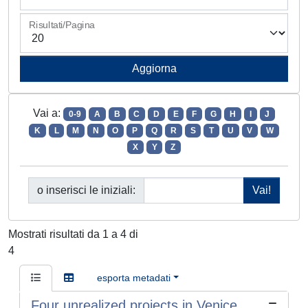
Risultati/Pagina
Vai a:
0-9
A
B
C
D
E
F
G
H
I
J
K
L
M
N
O
P
Q
R
S
T
U
V
W
X
Y
Z
o inserisci le iniziali:
Mostrati risultati da 1 a 4 di
4
esporta metadati
Four unrealized projects in Venice