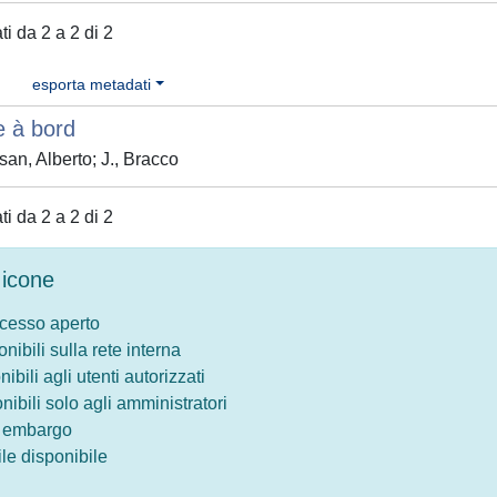
ati da 2 a 2 di 2
esporta metadati
e à bord
an, Alberto; J., Bracco
ati da 2 a 2 di 2
icone
ccesso aperto
onibili sulla rete interna
nibili agli utenti autorizzati
onibili solo agli amministratori
o embargo
le disponibile