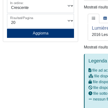
In ordine:
Mostrati risult
Risultati/Pagina
Lumièr
2016 Less
Mostrati risult
Legenda 
file ad a
file disp
file dispo
file disp
file sott
nessun fi