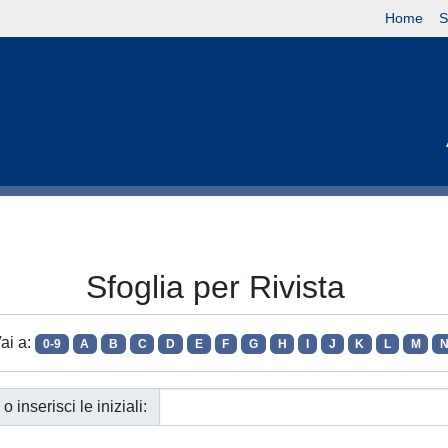
Home
S
Sfoglia per Rivista
ai a:
0-9
A
B
C
D
E
F
G
H
I
J
K
L
M
o inserisci le iniziali: