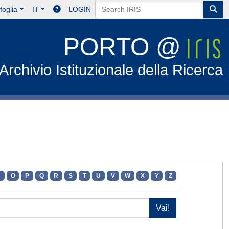
foglia
IT
LOGIN
PORTO @
Archivio Istituzionale della Ricerca
N
O
P
Q
R
S
T
U
V
W
X
Y
Z