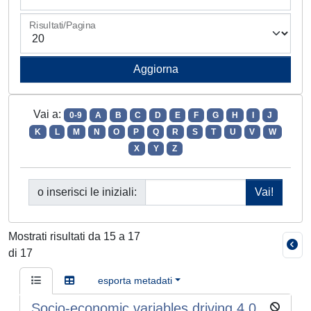
Risultati/Pagina
Vai a:
0-9
A
B
C
D
E
F
G
H
I
J
K
L
M
N
O
P
Q
R
S
T
U
V
W
X
Y
Z
o inserisci le iniziali:
Mostrati risultati da 15 a 17
di 17
esporta metadati
Socio-economic variables driving 4.0