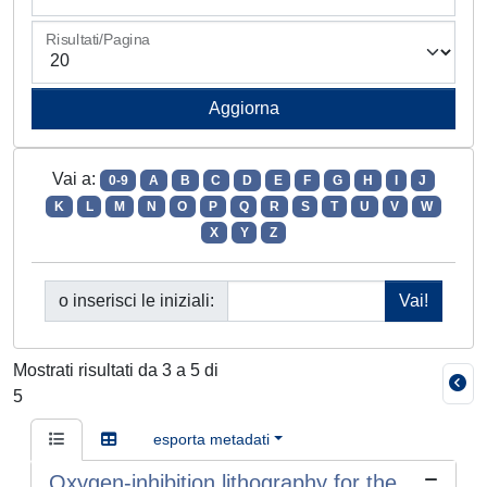
Risultati/Pagina
Vai a:
0-9
A
B
C
D
E
F
G
H
I
J
K
L
M
N
O
P
Q
R
S
T
U
V
W
X
Y
Z
o inserisci le iniziali:
Mostrati risultati da 3 a 5 di
5
esporta metadati
Oxygen-inhibition lithography for the