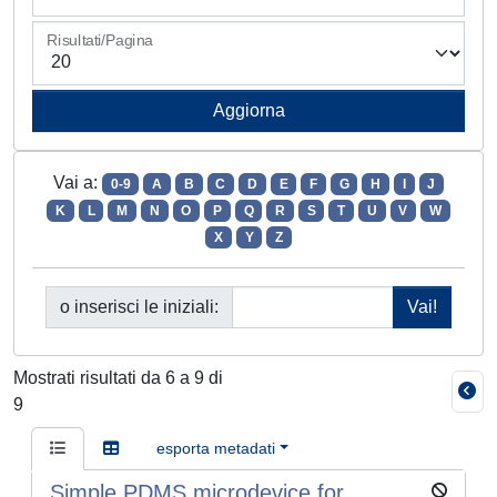
Risultati/Pagina
Vai a:
0-9
A
B
C
D
E
F
G
H
I
J
K
L
M
N
O
P
Q
R
S
T
U
V
W
X
Y
Z
o inserisci le iniziali:
Mostrati risultati da 6 a 9 di
9
esporta metadati
Simple PDMS microdevice for