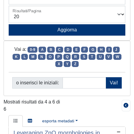
Risultati/Pagina
Vai a:
0-9
A
B
C
D
E
F
G
H
I
J
K
L
M
N
O
P
Q
R
S
T
U
V
W
X
Y
Z
o inserisci le iniziali:
Mostrati risultati da 4 a 6 di
6
esporta metadati
Leveraging ZnO morphologies in