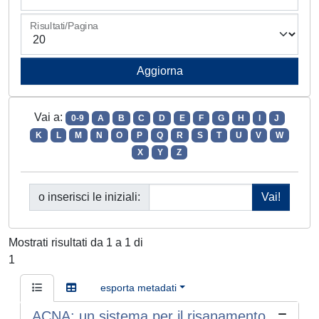
Risultati/Pagina
Vai a:
0-9
A
B
C
D
E
F
G
H
I
J
K
L
M
N
O
P
Q
R
S
T
U
V
W
X
Y
Z
o inserisci le iniziali:
Mostrati risultati da 1 a 1 di
1
esporta metadati
ACNA: un sistema per il risanamento