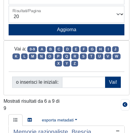
Risultati/Pagina
Vai a:
0-9
A
B
C
D
E
F
G
H
I
J
K
L
M
N
O
P
Q
R
S
T
U
V
W
X
Y
Z
o inserisci le iniziali:
Mostrati risultati da 6 a 9 di
9
esporta metadati
Memorie razionaliste, Brescia,