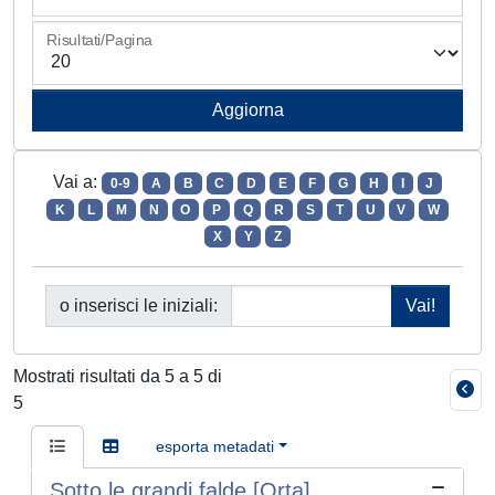
Risultati/Pagina
Vai a:
0-9
A
B
C
D
E
F
G
H
I
J
K
L
M
N
O
P
Q
R
S
T
U
V
W
X
Y
Z
o inserisci le iniziali:
Mostrati risultati da 5 a 5 di
5
esporta metadati
Sotto le grandi falde [Orta]