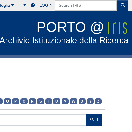
foglia
IT
LOGIN
PORTO @
Archivio Istituzionale della Ricerca
N
O
P
Q
R
S
T
U
V
W
X
Y
Z