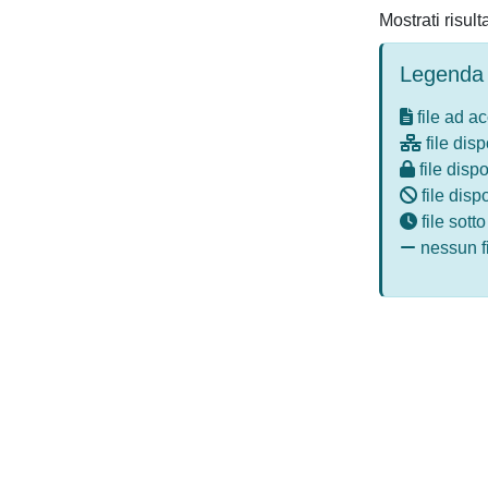
Mostrati risult
Legenda 
file ad a
file disp
file dispo
file disp
file sott
nessun fi
Powered by
IRIS
-
about IRIS
-
Utilizzo dei cookie
-