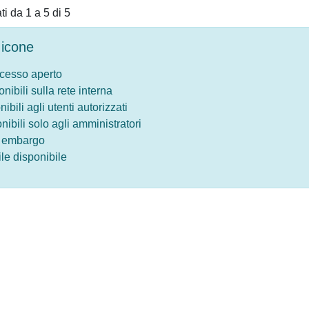
ati da 1 a 5 di 5
icone
ccesso aperto
onibili sulla rete interna
nibili agli utenti autorizzati
onibili solo agli amministratori
o embargo
le disponibile
Privacy