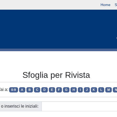
Home
S
Sfoglia per Rivista
ai a:
0-9
A
B
C
D
E
F
G
H
I
J
K
L
M
o inserisci le iniziali: