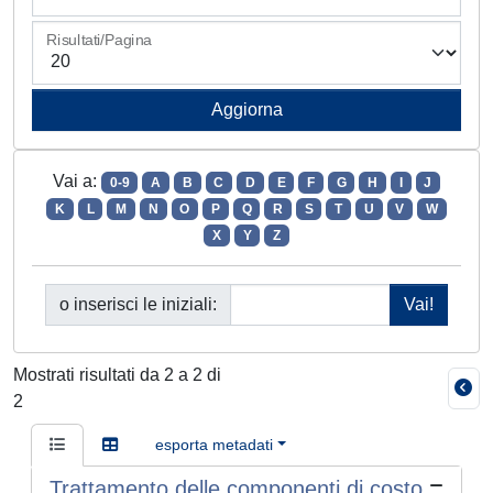
Risultati/Pagina
Vai a:
0-9
A
B
C
D
E
F
G
H
I
J
K
L
M
N
O
P
Q
R
S
T
U
V
W
X
Y
Z
o inserisci le iniziali:
Mostrati risultati da 2 a 2 di
2
esporta metadati
Trattamento delle componenti di costo