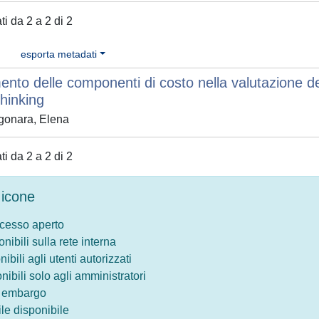
ati da 2 a 2 di 2
esporta metadati
ento delle componenti di costo nella valutazione dell
hinking
gonara, Elena
ati da 2 a 2 di 2
icone
ccesso aperto
onibili sulla rete interna
nibili agli utenti autorizzati
onibili solo agli amministratori
o embargo
le disponibile