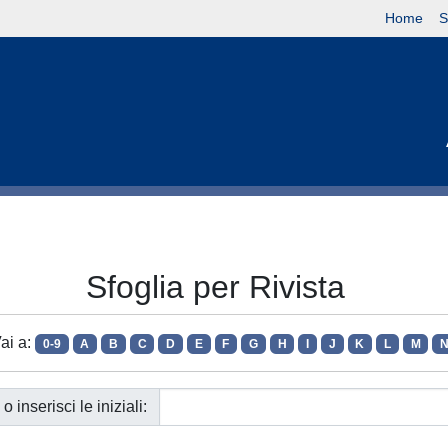
Home
S
Sfoglia per Rivista
ai a:
0-9
A
B
C
D
E
F
G
H
I
J
K
L
M
o inserisci le iniziali: