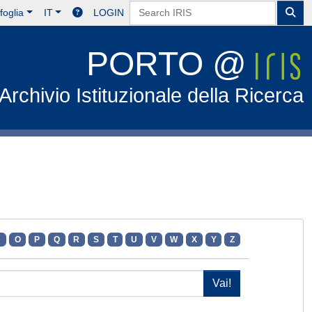
foglia
IT
LOGIN
PORTO @
Archivio Istituzionale della Ricerca
N
O
P
Q
R
S
T
U
V
W
X
Y
Z