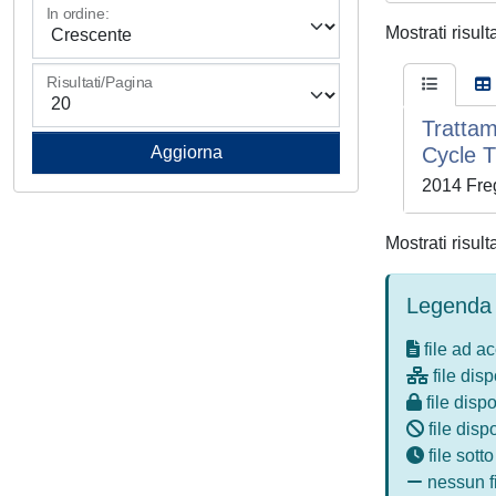
In ordine:
Mostrati risult
Risultati/Pagina
Trattam
Cycle T
2014 Fre
Mostrati risult
Legenda 
file ad a
file disp
file dispo
file disp
file sott
nessun fi