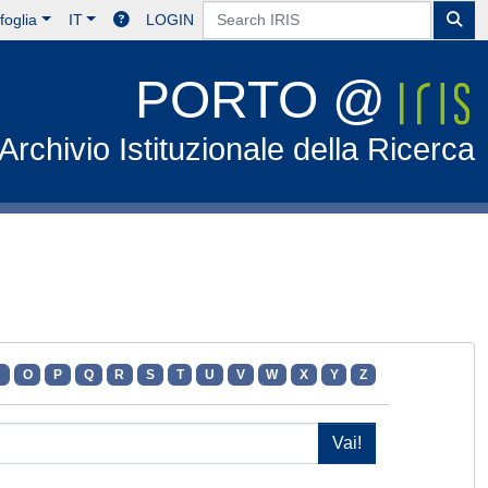
foglia
IT
LOGIN
PORTO @
Archivio Istituzionale della Ricerca
N
O
P
Q
R
S
T
U
V
W
X
Y
Z