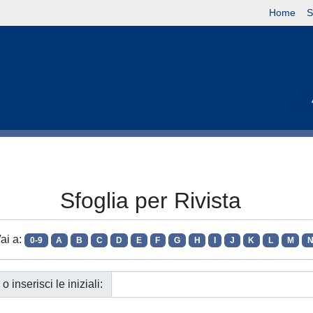
Home
S
Sfoglia per Rivista
ai a:
0-9
A
B
C
D
E
F
G
H
I
J
K
L
M
o inserisci le iniziali: