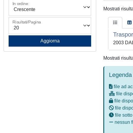
In ordine:
Mostrati risult
Risultati/Pagina
Traspor
2003 DAL
Mostrati risult
Legenda 
file ad a
file disp
file dispo
file disp
file sott
nessun fi