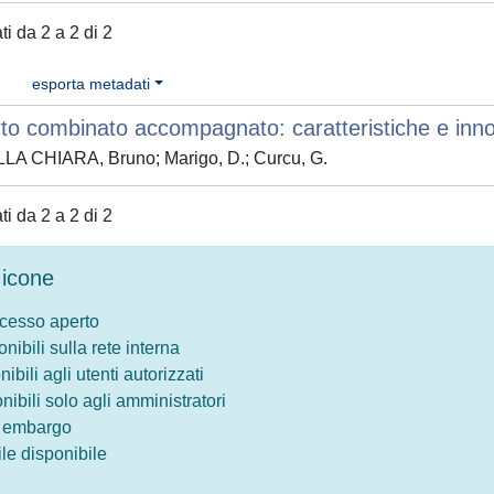
ati da 2 a 2 di 2
esporta metadati
to combinato accompagnato: caratteristiche e inno
LA CHIARA, Bruno; Marigo, D.; Curcu, G.
ati da 2 a 2 di 2
icone
ccesso aperto
onibili sulla rete interna
nibili agli utenti autorizzati
onibili solo agli amministratori
o embargo
le disponibile