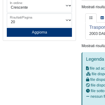
In ordine:
Mostrati risult
Risultati/Pagina
Traspor
2003 DAL
Mostrati risult
Legenda 
file ad a
file disp
file dispo
file disp
file sott
nessun fi