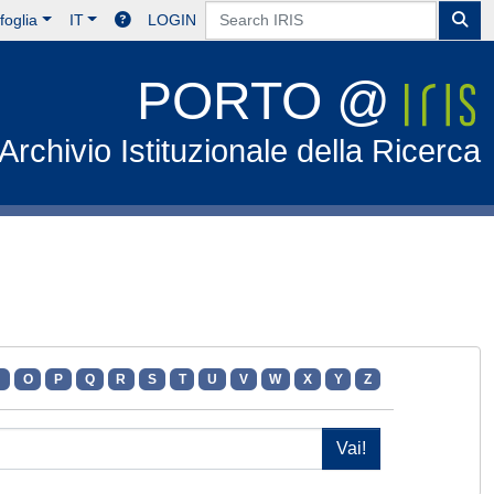
foglia
IT
LOGIN
PORTO @
Archivio Istituzionale della Ricerca
N
O
P
Q
R
S
T
U
V
W
X
Y
Z