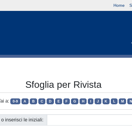
Home
S
Sfoglia per Rivista
ai a:
0-9
A
B
C
D
E
F
G
H
I
J
K
L
M
o inserisci le iniziali: