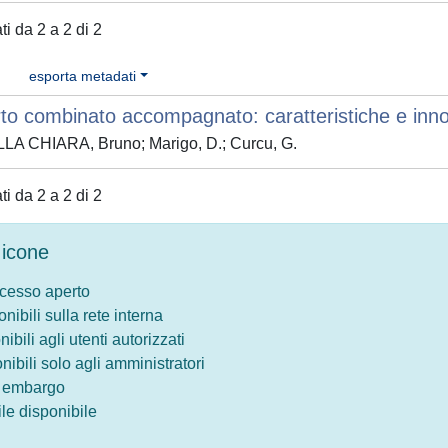
ati da 2 a 2 di 2
esporta metadati
to combinato accompagnato: caratteristiche e inno
LA CHIARA, Bruno; Marigo, D.; Curcu, G.
ati da 2 a 2 di 2
icone
ccesso aperto
onibili sulla rete interna
nibili agli utenti autorizzati
onibili solo agli amministratori
o embargo
le disponibile