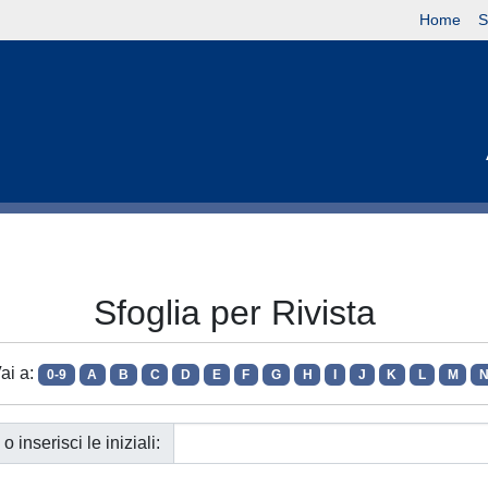
Home
S
Sfoglia per Rivista
ai a:
0-9
A
B
C
D
E
F
G
H
I
J
K
L
M
o inserisci le iniziali: