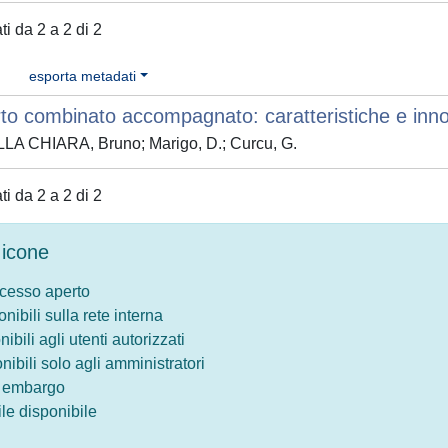
ati da 2 a 2 di 2
esporta metadati
to combinato accompagnato: caratteristiche e inno
LA CHIARA, Bruno; Marigo, D.; Curcu, G.
ati da 2 a 2 di 2
icone
ccesso aperto
onibili sulla rete interna
nibili agli utenti autorizzati
onibili solo agli amministratori
o embargo
le disponibile