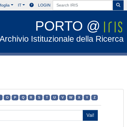
foglia
IT
LOGIN
PORTO @
Archivio Istituzionale della Ricerca
N
O
P
Q
R
S
T
U
V
W
X
Y
Z