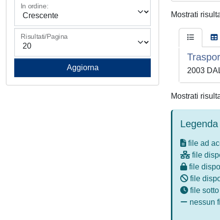
In ordine:
Mostrati risult
Risultati/Pagina
Traspor
2003 DAL
Mostrati risult
Legenda 
file ad a
file disp
file dispo
file disp
file sott
nessun fi