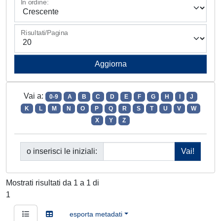
In ordine:
Risultati/Pagina
Vai a:
0-9
A
B
C
D
E
F
G
H
I
J
K
L
M
N
O
P
Q
R
S
T
U
V
W
X
Y
Z
o inserisci le iniziali:
Mostrati risultati da 1 a 1 di
1
esporta metadati