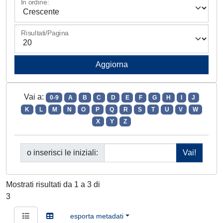
In ordine:
Risultati/Pagina
Vai a:
0-9
A
B
C
D
E
F
G
H
I
J
K
L
M
N
O
P
Q
R
S
T
U
V
W
X
Y
Z
o inserisci le iniziali:
Mostrati risultati da 1 a 3 di
3
esporta metadati