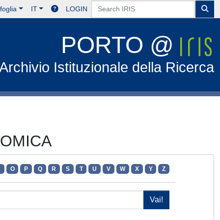
foglia
IT
LOGIN
PORTO @
Archivio Istituzionale della Ricerca
ONOMICA
N
O
P
Q
R
S
T
U
V
W
X
Y
Z