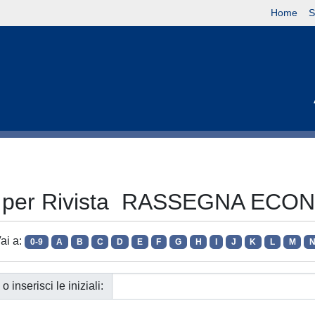
Home
S
a per Rivista RASSEGNA EC
ai a:
0-9
A
B
C
D
E
F
G
H
I
J
K
L
M
o inserisci le iniziali: