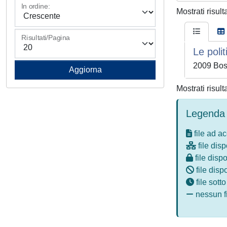
In ordine:
Mostrati risult
Risultati/Pagina
Le poli
2009 Bos
Mostrati risult
Legenda 
file ad a
file disp
file dispo
file disp
file sott
nessun fi