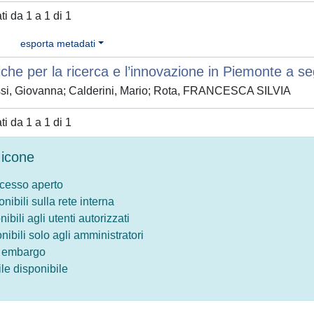
ati da 1 a 1 di 1
esporta metadati
tiche per la ricerca e l’innovazione in Piemonte a s
si, Giovanna; Calderini, Mario; Rota, FRANCESCA SILVIA
ati da 1 a 1 di 1
icone
ccesso aperto
onibili sulla rete interna
nibili agli utenti autorizzati
onibili solo agli amministratori
o embargo
le disponibile