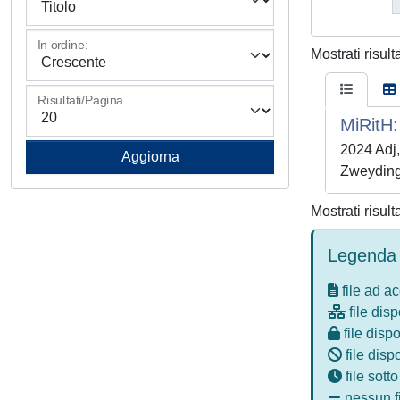
In ordine:
Mostrati risult
Risultati/Pagina
MiRitH:
2024 Adj,
Zweyding
Mostrati risult
Legenda 
file ad a
file disp
file dispo
file disp
file sott
nessun fi