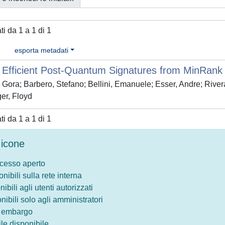
ati da 1 a 1 di 1
esporta metadati
 Efficient Post-Quantum Signatures from MinRank 
 Gora; Barbero, Stefano; Bellini, Emanuele; Esser, Andre; River
er, Floyd
ati da 1 a 1 di 1
icone
ccesso aperto
onibili sulla rete interna
nibili agli utenti autorizzati
onibili solo agli amministratori
o embargo
le disponibile