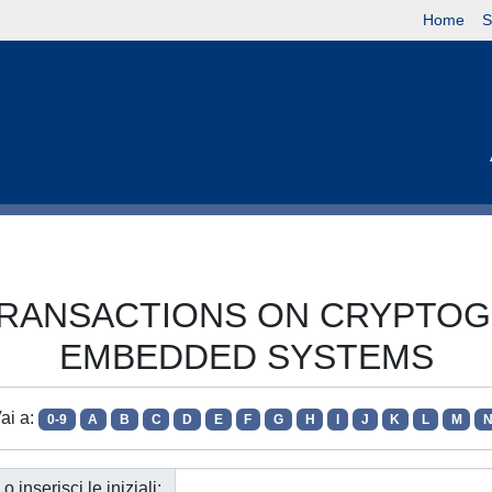
Home
S
ACR TRANSACTIONS ON CRYP
EMBEDDED SYSTEMS
ai a:
0-9
A
B
C
D
E
F
G
H
I
J
K
L
M
o inserisci le iniziali: