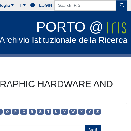
foglia
IT
LOGIN
PORTO @
Archivio Istituzionale della Ricerca
TOGRAPHIC HARDWARE AND
N
O
P
Q
R
S
T
U
V
W
X
Y
Z