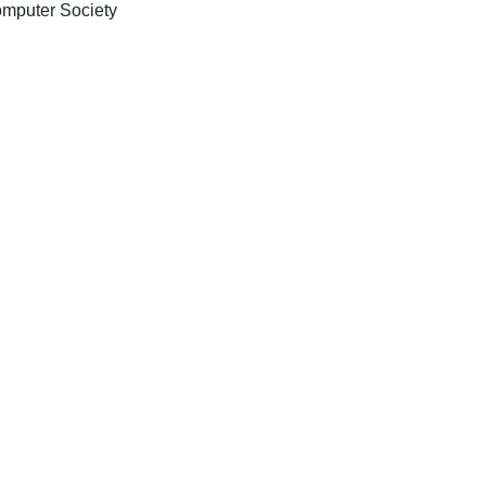
Los Alamitos Calif.: IEEE Computer Society