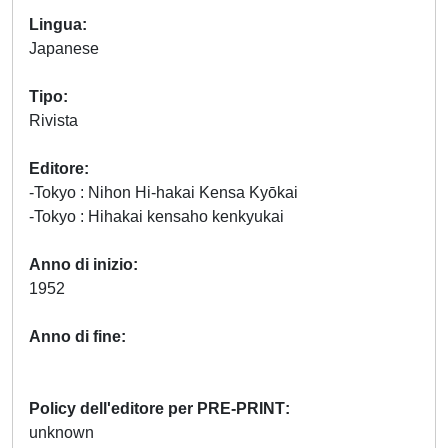
Lingua
Japanese
Tipo
Rivista
Editore
-Tokyo : Nihon Hi-hakai Kensa Kyōkai
-Tokyo : Hihakai kensaho kenkyukai
Anno di inizio
1952
Anno di fine
Policy dell'editore per PRE-PRINT
unknown