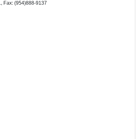
Mosher & Linder Incorporated:318 Indian Trace, Suite 500:Weston, FL 33326:(954)888-9101, Fax: (954)888-9137